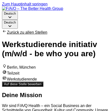
Zum Hauptinhalt springen
Deutsch
Deutsch
Zurück zu allen Stellen
Werkstudierende initiativ
(m/w/d - be who you are)
Berlin, München
Teilzeit
Werkstudierende
Auf diese Stelle bewerben
Deine Mission
Wir sind F/A/Q Health – ein Social Business an der
Schnittstelle von Gesundheit, Kultur und Community. Unsere